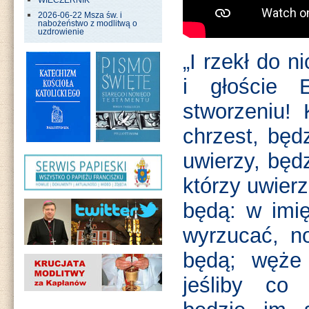
WIECZERNIK
2026-06-22 Msza św. i
nabożeństwo z modlitwą o
uzdrowienie
„I rzekł do n
i głoście 
stworzeniu! 
chrzest, będ
uwierzy, będ
którzy uwierz
będą: w imi
wyrzucać, n
będą; węże
jeśliby co 