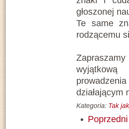
znaki i cud
głoszonej nau
Te same zna
rodzącemu si
Zapraszamy
wyjątkow
prowadzen
działającym 
Kategoria:
Tak ja
Poprzedni 