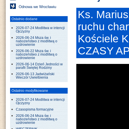
Odnowa we Wrocławiu
Ks. Mariusz
Ostatnio dodane
ruchu cha
2026-07-24 Modlitwa w intencji
Ojczyzny
Kościele Ka
2026-06-24 Msza św. i
nabożeństwo z modlitwą o
uzdrowienie
CZASY A
2026-06-22 Msza św. i
nabożeństwo z modlitwą o
uzdrowienie
2026-06-14 Dzień Jedności w
parafii Świętej Rodziny
2026-06-13 Jadwiżański
Wieczór Uwielbienia
Ostatnio modyfikowane
2026-07-24 Modlitwa w intencji
Ojczyzny
Czasopisma formacyjne
2026-06-24 Msza św. i
nabożeństwo z modlitwą o
uzdrowienie