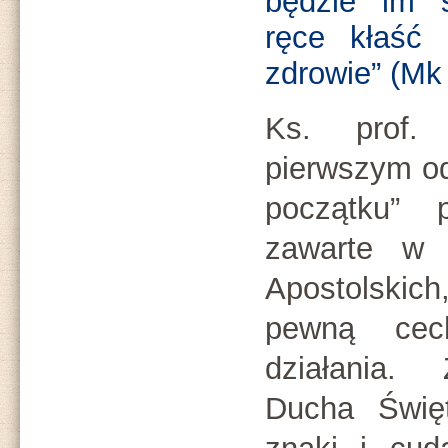
będzie im 
ręce kłaść 
zdrowie” (Mk
Ks. prof.
pierwszym od
początku” p
zawarte w 
Apostolskich
pewną cec
działania.
Ducha Świę