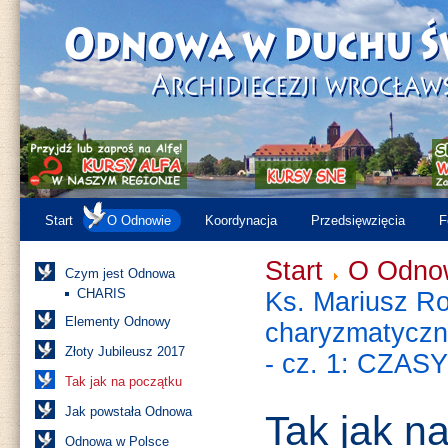
Start
O Odnowie
Koordynacja
Przedsięwzięcia
F
Start
O Odno
Czym jest Odnowa
CHARIS
Ks. Mariusz Ros
Elementy Odnowy
charyzmatyczn
Złoty Jubileusz 2017
- cz. 1: CZA
Tak jak na początku
Jak powstała Odnowa
Tak jak n
Odnowa w Polsce