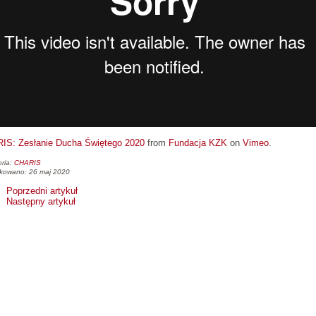
IS: Zesłanie Ducha Świętego 2020
from
Fundacja KZK
on
Vimeo
.
ria:
CHARIS
ikowano: 26 maj 2020
Poprzedni artykuł
Następny artykuł