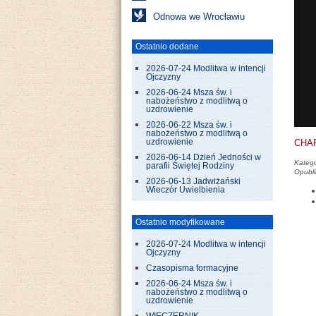
Odnowa we Wrocławiu
Ostatnio dodane
2026-07-24 Modlitwa w intencji
Ojczyzny
2026-06-24 Msza św. i
nabożeństwo z modlitwą o
uzdrowienie
2026-06-22 Msza św. i
nabożeństwo z modlitwą o
CHAR
uzdrowienie
2026-06-14 Dzień Jedności w
Katego
parafii Świętej Rodziny
Opubl
2026-06-13 Jadwiżański
Wieczór Uwielbienia
Ostatnio modyfikowane
2026-07-24 Modlitwa w intencji
Ojczyzny
Czasopisma formacyjne
2026-06-24 Msza św. i
nabożeństwo z modlitwą o
uzdrowienie