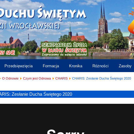
Przedsięwzięcia
Formacja
Kronika
Różności
Zasoby
O Odnowie
Czym jest Odnowa
CHARIS
CHARIS: Zesłanie Ducha Świętego 2020
RIS: Zesłanie Ducha Świętego 2020