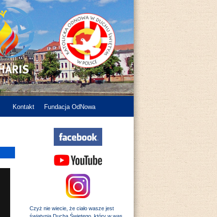
Kontakt
Fundacja OdNowa
Czyż nie wiecie, że ciało wasze jest
świątynią Ducha Świętego, który w was